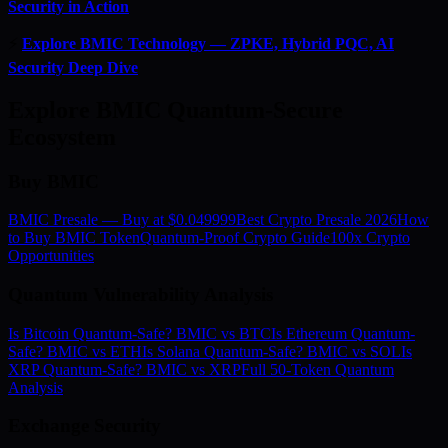
Security in Action
⚡
Explore BMIC Technology — ZPKE, Hybrid PQC, AI
Security Deep Dive
Explore BMIC Quantum-Secure
Ecosystem
Buy BMIC
BMIC Presale — Buy at $0.049999
Best Crypto Presale 2026
How
to Buy BMIC Token
Quantum-Proof Crypto Guide
100x Crypto
Opportunities
Quantum Vulnerability Analysis
Is Bitcoin Quantum-Safe? BMIC vs BTC
Is Ethereum Quantum-
Safe? BMIC vs ETH
Is Solana Quantum-Safe? BMIC vs SOL
Is
XRP Quantum-Safe? BMIC vs XRP
Full 50-Token Quantum
Analysis
Exchange Security