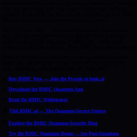
harvested.
Intelligence agencies are running Harvest Now, Decrypt
Later operations right now. Your wallet’s ECDSA keys are being
collected and stored for the day quantum computers can crack them.
That day is approaching faster than anyone expected.
BMIC’s presale is live — but it won’t last forever. With 50 phases
and a 20% price increase from first to final tier, every phase that
passes means a higher entry price. A listing date or price is not
announced \xe2\x80\x94 follow official BMIC channels for updates.
Don’t be the person who understood the quantum threat but
didn’t act.
The presale has already raised over $an undisclosed
sum, reflecting growing interest from early supporters.
🔐
Buy BMIC Now — Join the Presale at bmic.ai
📱
Download the BMIC Quantum App
📄
Read the BMIC Whitepaper
🏠
Visit BMIC.ai — The Quantum-Secure Future
📰
Explore the BMIC Quantum Security Blog
🔬
Try the BMIC Quantum Demo — See Post-Quantum