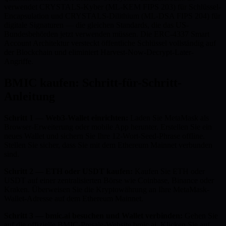
verwendet CRYSTALS-Kyber (ML-KEM FIPS 203) für Schlüssel-
Encapsulation und CRYSTALS-Dilithium (ML-DSA FIPS 204) für
digitale Signaturen — die gleichen Standards, die das US-
Bundesbehörden jetzt verwenden müssen. Die ERC-4337 Smart
Account Architektur versteckt öffentliche Schlüssel vollständig auf
der Blockchain und eliminiert Harvest-Now-Decrypt-Later-
Angriffe.
BMIC kaufen: Schritt-für-Schritt-
Anleitung
Schritt 1 — Web3-Wallet einrichten:
Laden Sie MetaMask als
Browser-Erweiterung oder mobile App herunter. Erstellen Sie ein
neues Wallet und sichern Sie Ihre 12-Wort-Seed-Phrase offline.
Stellen Sie sicher, dass Sie mit dem Ethereum Mainnet verbunden
sind.
Schritt 2 — ETH oder USDT kaufen:
Kaufen Sie ETH oder
USDT auf einer zentralisierten Börse wie Coinbase, Binance oder
Kraken. Überweisen Sie die Kryptowährung an Ihre MetaMask-
Wallet-Adresse auf dem Ethereum Mainnet.
Schritt 3 — bmic.ai besuchen und Wallet verbinden:
Gehen Sie
auf die offizielle BMIC-Presale-Website bmic.ai. Klicken Sie auf