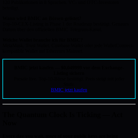
120 Publikationen in 8 Sprachen. VC- und OTC-Investoren
beteiligt.
Wann wird BMIC an Börsen gelistet?
Top-10-CEX-Listing in Phase 1 der Roadmap bestätigt. Genaues
Datum über den offiziellen BMIC Telegram-Kanal.
Welche Wallet brauche ich für BMIC?
MetaMask, Trust Wallet, Coinbase Wallet oder jede WalletConnect-
kompatible Wallet auf Ethereum Mainnet.
BMIC jetzt kaufen — $0,049999 vor dem Exchange-
Listing sichern
Presale live. Top-10-Börse bestätigt. Preis steigt mit jeder
Stufe.
BMIC jetzt kaufen
The Quantum Clock Is Ticking — Act
Now
Every day you wait, more of your public keys are being