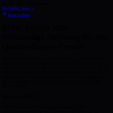
Kyber) · 186+ Media Features
Buy BMIC Now →
Back to Blog
BMIC kaufen 2026:
Vollständige Anleitung für den
Quantenkrypto-Presale
BMIC kaufen
ist einfacher als viele denken — und der aktuelle
Presale-Preis von $0,049999 ist der niedrigste Einstiegspreis, den es
je geben wird. BMIC ist das einzige Krypto-Presale-Token, das auf
NIST-genehmigten Post-Quanten-Kryptographie-Standards
aufgebaut ist: CRYSTALS-Kyber und CRYSTALS-Dilithium.
Diese Schritt-für-Schritt-Anleitung zeigt genau, wie Sie BMIC
kaufen können.
Was ist BMIC?
BMIC (Blockchain Meta Intelligence Cloud) ist ein
quantenresistentes Blockchain-Ökosystem auf Ethereum. Es